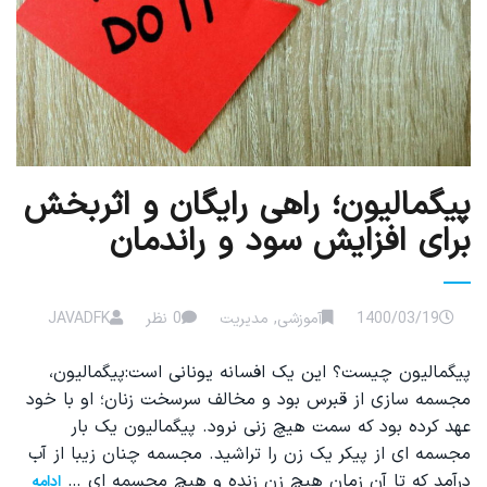
پیگمالیون؛ راهی رایگان و اثربخش
برای افزایش سود و راندمان
1400/03/19
آموزشی
,
مدیریت
0 نظر
JAVADFK
پیگمالیون چیست؟ این یک افسانه یونانی است:پیگمالیون،
مجسمه سازی از قبرس بود و مخالف سرسخت زنان؛ او با خود
عهد کرده بود که سمت هیچ زنی نرود. پیگمالیون یک بار
مجسمه ای از پیکر یک زن را تراشید. مجسمه چنان زیبا از آب
درآمد که تا آن زمان هیچ زن زنده و هیچ مجسمه ای …
ادامه